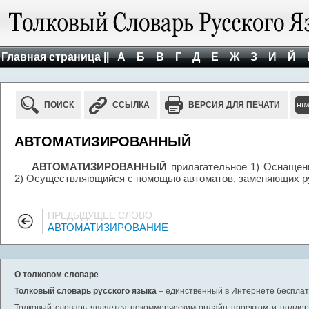
Главная страница ||
А
Б
В
Г
Д
Е
Ж
З
И
Й
ПОИСК
ССЫЛКА
ВЕРСИЯ ДЛЯ ПЕЧАТИ
АВТОМАТИЗИРОВАННЫЙ
АВТОМАТИЗИРОВАННЫЙ
прилагательное 1) Оснащен
2) Осуществляющийся с помощью автоматов, заменяющих ру
ПРЕДЫДУЩЕЕ СЛОВО
АВТОМАТИЗИРОВАНИЕ
О толковом словаре
Толковый словарь русского языка
– единственный в Интернете бесплатн
Толковый словарь является некоммерческим онлайн проектом и поддерж