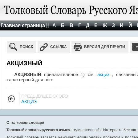
Главная страница ||
А
Б
В
Г
Д
Е
Ж
З
И
Й
ПОИСК
ССЫЛКА
ВЕРСИЯ ДЛЯ ПЕЧАТИ
АКЦИЗНЫЙ
АКЦИЗНЫЙ
прилагательное 1) см.
акциз
, связанный
характерный для него.
ПРЕДЫДУЩЕЕ СЛОВО
АКЦИЗ
О толковом словаре
Толковый словарь русского языка
– единственный в Интернете бесплатн
Толковый словарь является некоммерческим онлайн проектом и поддерж