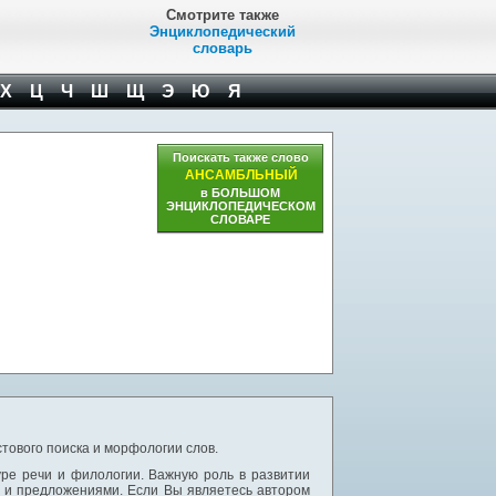
Смотрите также
Энциклопедический
словарь
Х
Ц
Ч
Ш
Щ
Э
Ю
Я
Поискать также слово
АНСАМБЛЬНЫЙ
в БОЛЬШОМ
ЭНЦИКЛОПЕДИЧЕСКОМ
СЛОВАРЕ
тового поиска и морфологии слов.
уре речи и филологии. Важную роль в развитии
и и предложениями. Если Вы являетесь автором