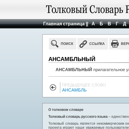
Главная страница ||
А
Б
В
Г
Д
ПОИСК
ССЫЛКА
ВЕР
АНСАМБЛЬНЫЙ
АНСАМБЛЬНЫЙ
прилагательное ус
ПРЕДЫДУЩЕЕ СЛОВО
АНСАМБЛЬ
О толковом словаре
Толковый словарь русского языка
– единствен
Толковый словарь является некоммерческим он
проекта играют наши уважаемые пользователи,