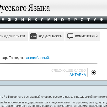
Е
Ж
З
И
Й
К
Л
М
Н
О
П
Р
С
Т
У
Ф
СИЯ ДЛЯ ПЕЧАТИ
КОД ДЛЯ БЛОГА
КОММЕНТАРИЙ
тар. То же, что
ансамблевый
.
СЛЕДУЮЩЕЕ СЛОВО
АНТАБКА
ный в Интернете бесплатный словарь русского языка с поддержкой полнотекс
лайн проектом и поддерживается специалистами по русскому языку, культ
 которые помогают выявлять ошибки, а также делятся своими замечаниям