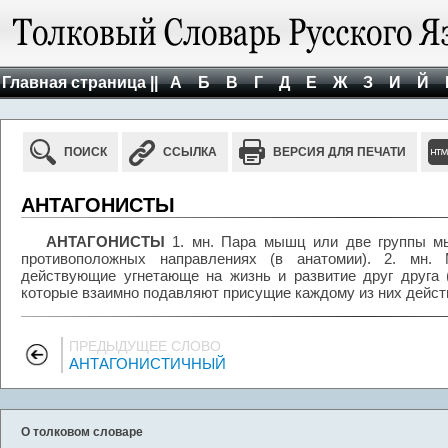
Главная страница ||
А
Б
В
Г
Д
Е
Ж
З
И
Й
ПОИСК
ССЫЛКА
ВЕРСИЯ ДЛЯ ПЕЧАТИ
АНТАГОНИСТЫ
АНТАГОНИСТЫ
1. мн. Пара мышц или две группы м
противоположных направлениях (в анатомии). 2. мн. 
действующие угнетающе на жизнь и развитие друг друга (
которые взаимно подавляют присущие каждому из них действ
ПРЕДЫДУЩЕЕ СЛОВО
АНТАГОНИСТИЧНЫЙ
О толковом словаре