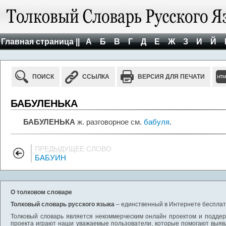
Главная страница ||
А
Б
В
Г
Д
Е
Ж
З
И
Й
ПОИСК
ССЫЛКА
ВЕРСИЯ ДЛЯ ПЕЧАТИ
БАБУЛЕНЬКА
БАБУЛЕНЬКА
ж. разговорное см.
бабуля
.
ПРЕДЫДУЩЕЕ СЛОВО
БАБУИН
О толковом словаре
Толковый словарь русского языка
– единственный в Интернете бесплатн
Толковый словарь является некоммерческим онлайн проектом и поддерж
проекта играют наши уважаемые пользователи, которые помогают выяв