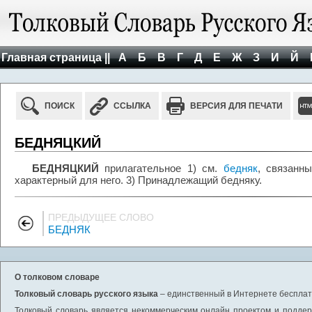
Главная страница ||
А
Б
В
Г
Д
Е
Ж
З
И
Й
ПОИСК
ССЫЛКА
ВЕРСИЯ ДЛЯ ПЕЧАТИ
БЕДНЯЦКИЙ
БЕДНЯЦКИЙ
прилагательное 1) см.
бедняк
, связанн
характерный для него. 3) Принадлежащий бедняку.
ПРЕДЫДУЩЕЕ СЛОВО
БЕДНЯК
О толковом словаре
Толковый словарь русского языка
– единственный в Интернете бесплатн
Толковый словарь является некоммерческим онлайн проектом и поддерж