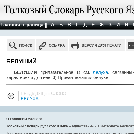
Главная страница ||
А
Б
В
Г
Д
Е
Ж
З
И
Й
ПОИСК
ССЫЛКА
ВЕРСИЯ ДЛЯ ПЕЧАТИ
БЕЛУШИЙ
БЕЛУШИЙ
прилагательное 1) см.
белуха
, связанны
характерный для нее. 3) Принадлежащий белухе.
ПРЕДЫДУЩЕЕ СЛОВО
БЕЛУХА
О толковом словаре
Толковый словарь русского языка
– единственный в Интернете бесплатн
Толковый словарь является некоммерческим онлайн проектом и поддерж