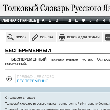
Главная страница ||
А
Б
В
Г
Д
Е
Ж
З
И
Й
ПОИСК
ССЫЛКА
ВЕРСИЯ ДЛЯ ПЕЧАТИ
БЕСПЕРЕМЕННЫЙ
БЕСПЕРЕМЕННЫЙ
прилагательное устар. Остающ
неизменный.
ПРЕДЫДУЩЕЕ СЛОВО
БЕСПЕРЕМЕННО
О толковом словаре
Толковый словарь русского языка
– единственный в Интернете бесплатн
Толковый словарь является некоммерческим онлайн проектом и поддерж