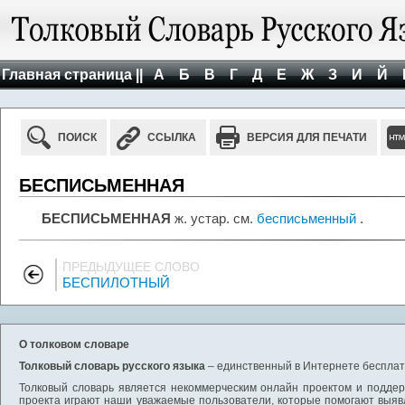
Главная страница ||
А
Б
В
Г
Д
Е
Ж
З
И
Й
ПОИСК
ССЫЛКА
ВЕРСИЯ ДЛЯ ПЕЧАТИ
БЕСПИСЬМЕННАЯ
БЕСПИСЬМЕННАЯ
ж. устар. см.
бесписьменный
.
ПРЕДЫДУЩЕЕ СЛОВО
БЕСПИЛОТНЫЙ
О толковом словаре
Толковый словарь русского языка
– единственный в Интернете бесплатн
Толковый словарь является некоммерческим онлайн проектом и поддерж
проекта играют наши уважаемые пользователи, которые помогают выяв