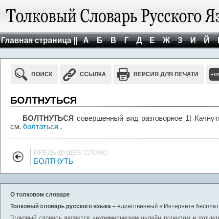
Главная страница ||
А
Б
В
Г
Д
Е
Ж
З
И
Й
ПОИСК
ССЫЛКА
ВЕРСИЯ ДЛЯ ПЕЧАТИ
БОЛТНУТЬСЯ
БОЛТНУТЬСЯ
совершенный вид разговорное 1) Качнуть
см.
болтаться
.
ПРЕДЫДУЩЕЕ СЛОВО
БОЛТНУТЬ
О толковом словаре
Толковый словарь русского языка
– единственный в Интернете бесплатн
Толковый словарь является некоммерческим онлайн проектом и поддерж