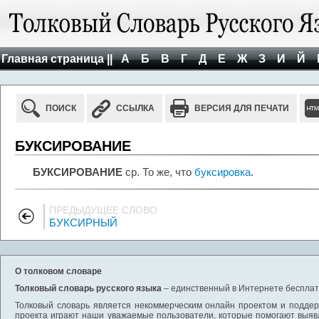
Главная страница ||
А
Б
В
Г
Д
Е
Ж
З
И
Й
ПОИСК
ССЫЛКА
ВЕРСИЯ ДЛЯ ПЕЧАТИ
БУКСИРОВАНИЕ
БУКСИРОВАНИЕ
ср. То же, что
буксировка
.
ПРЕДЫДУЩЕЕ СЛОВО
БУКСИРНЫЙ
О толковом словаре
Толковый словарь русского языка
– единственный в Интернете бесплатн
Толковый словарь является некоммерческим онлайн проектом и поддерж
проекта играют наши уважаемые пользователи, которые помогают выяв