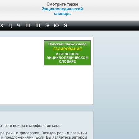
Смотрите также
Энциклопедический
словарь
Х
Ц
Ч
Ш
Щ
Э
Ю
Я
Поискать также слово
ГАЗИРОВАНИЕ
в БОЛЬШОМ
ЭНЦИКЛОПЕДИЧЕСКОМ
СЛОВАРЕ
тового поиска и морфологии слов.
уре речи и филологии. Важную роль в развитии
и и предложениями. Если Вы являетесь автором