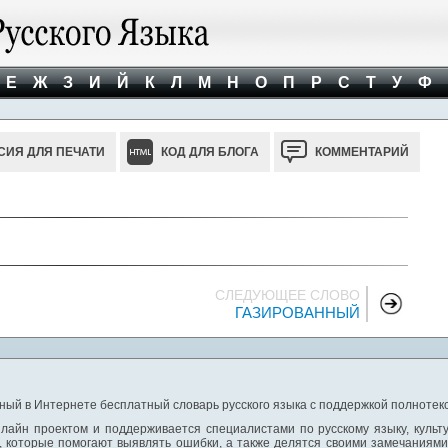
Е
Ж
З
И
Й
К
Л
М
Н
О
П
Р
С
Т
У
Ф
СИЯ ДЛЯ ПЕЧАТИ
КОД ДЛЯ БЛОГА
КОММЕНТАРИЙ
СЛЕДУЮЩЕЕ СЛОВО
ГАЗИРОВАННЫЙ
ный в Интернете бесплатный словарь русского языка с поддержкой полнотекс
лайн проектом и поддерживается специалистами по русскому языку, культ
 которые помогают выявлять ошибки, а также делятся своими замечаниям