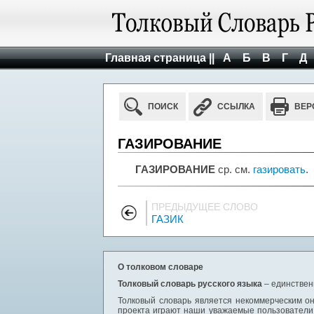
Главная страница ||
А
Б
В
Г
Д
ПОИСК
ССЫЛКА
ВЕР
ГАЗИРОВАНИЕ
ГАЗИРОВАНИЕ
ср. см.
газировать
.
ПРЕДЫДУЩЕЕ СЛОВО
ГАЗИК
О толковом словаре
Толковый словарь русского языка
– единствен
Толковый словарь является некоммерческим он
проекта играют наши уважаемые пользователи,