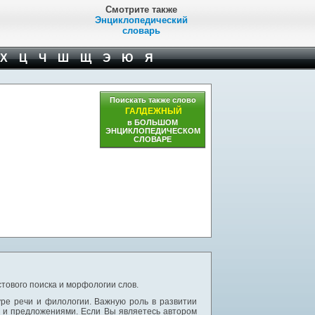
Смотрите также
Энциклопедический
словарь
Х
Ц
Ч
Ш
Щ
Э
Ю
Я
Поискать также слово
ГАЛДЕЖНЫЙ
в БОЛЬШОМ
ЭНЦИКЛОПЕДИЧЕСКОМ
СЛОВАРЕ
тового поиска и морфологии слов.
уре речи и филологии. Важную роль в развитии
и и предложениями. Если Вы являетесь автором