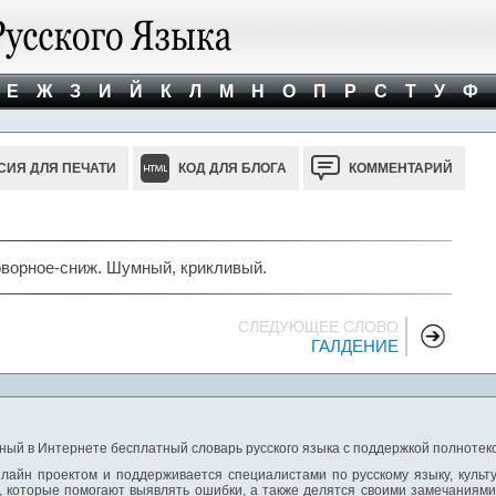
Е
Ж
З
И
Й
К
Л
М
Н
О
П
Р
С
Т
У
Ф
СИЯ ДЛЯ ПЕЧАТИ
КОД ДЛЯ БЛОГА
КОММЕНТАРИЙ
оворное-сниж. Шумный, крикливый.
СЛЕДУЮЩЕЕ СЛОВО
ГАЛДЕНИЕ
ный в Интернете бесплатный словарь русского языка с поддержкой полнотекс
лайн проектом и поддерживается специалистами по русскому языку, культ
 которые помогают выявлять ошибки, а также делятся своими замечаниям