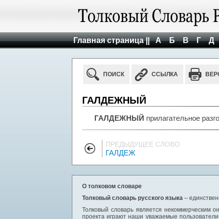
Главная страница ||
А
Б
В
Г
Д
ПОИСК
ССЫЛКА
ВЕР
ГАЛДЕЖНЫЙ
ГАЛДЕЖНЫЙ
прилагательное разг
ПРЕДЫДУЩЕЕ СЛОВО
ГАЛДЕЖ
О толковом словаре
Толковый словарь русского языка
– единствен
Толковый словарь является некоммерческим он
проекта играют наши уважаемые пользователи,