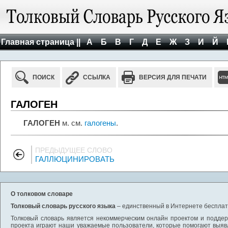
Главная страница ||
А
Б
В
Г
Д
Е
Ж
З
И
Й
ПОИСК
ССЫЛКА
ВЕРСИЯ ДЛЯ ПЕЧАТИ
ГАЛОГЕН
ГАЛОГЕН
м. см.
галогены
.
ПРЕДЫДУЩЕЕ СЛОВО
ГАЛЛЮЦИНИРОВАТЬ
О толковом словаре
Толковый словарь русского языка
– единственный в Интернете бесплатн
Толковый словарь является некоммерческим онлайн проектом и поддерж
проекта играют наши уважаемые пользователи, которые помогают выяв