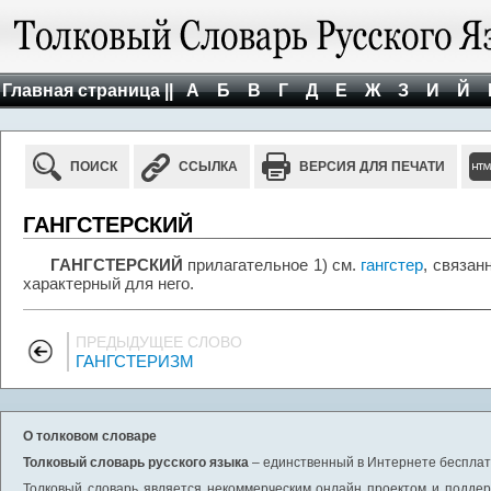
Главная страница ||
А
Б
В
Г
Д
Е
Ж
З
И
Й
ПОИСК
ССЫЛКА
ВЕРСИЯ ДЛЯ ПЕЧАТИ
ГАНГСТЕРСКИЙ
ГАНГСТЕРСКИЙ
прилагательное 1) см.
гангстер
, связан
характерный для него.
ПРЕДЫДУЩЕЕ СЛОВО
ГАНГСТЕРИЗМ
О толковом словаре
Толковый словарь русского языка
– единственный в Интернете бесплатн
Толковый словарь является некоммерческим онлайн проектом и поддерж