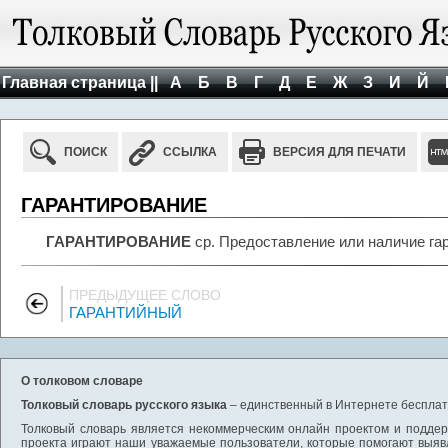
Главная страница ||
А
Б
В
Г
Д
Е
Ж
З
И
Й
ПОИСК
ССЫЛКА
ВЕРСИЯ ДЛЯ ПЕЧАТИ
ГАРАНТИРОВАНИЕ
ГАРАНТИРОВАНИЕ
ср. Предоставление или наличие гар
ПРЕДЫДУЩЕЕ СЛОВО
ГАРАНТИЙНЫЙ
О толковом словаре
Толковый словарь русского языка
– единственный в Интернете бесплатн
Толковый словарь является некоммерческим онлайн проектом и поддерж
проекта играют наши уважаемые пользователи, которые помогают выяв