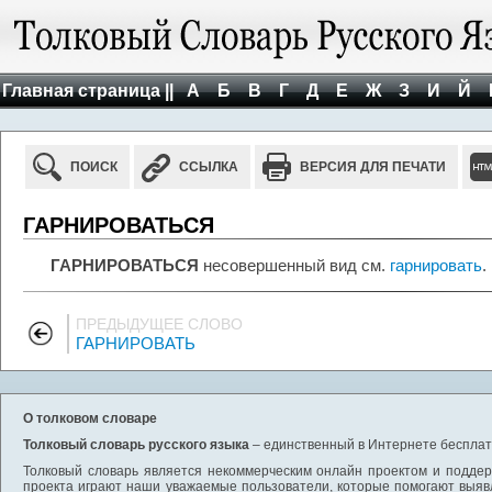
Главная страница ||
А
Б
В
Г
Д
Е
Ж
З
И
Й
ПОИСК
ССЫЛКА
ВЕРСИЯ ДЛЯ ПЕЧАТИ
ГАРНИРОВАТЬСЯ
ГАРНИРОВАТЬСЯ
несовершенный вид см.
гарнировать
.
ПРЕДЫДУЩЕЕ СЛОВО
ГАРНИРОВАТЬ
О толковом словаре
Толковый словарь русского языка
– единственный в Интернете бесплатн
Толковый словарь является некоммерческим онлайн проектом и поддерж
проекта играют наши уважаемые пользователи, которые помогают выяв