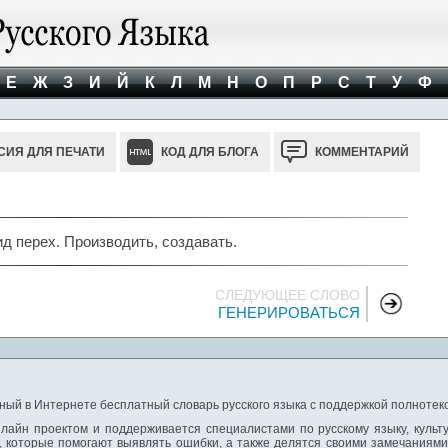
Е
Ж
З
И
Й
К
Л
М
Н
О
П
Р
С
Т
У
Ф
СИЯ ДЛЯ ПЕЧАТИ
КОД ДЛЯ БЛОГА
КОММЕНТАРИЙ
 перех. Производить, создавать.
СЛЕДУЮЩЕЕ СЛОВО
ГЕНЕРИРОВАТЬСЯ
ный в Интернете бесплатный словарь русского языка с поддержкой полнотекс
лайн проектом и поддерживается специалистами по русскому языку, культ
 которые помогают выявлять ошибки, а также делятся своими замечаниям