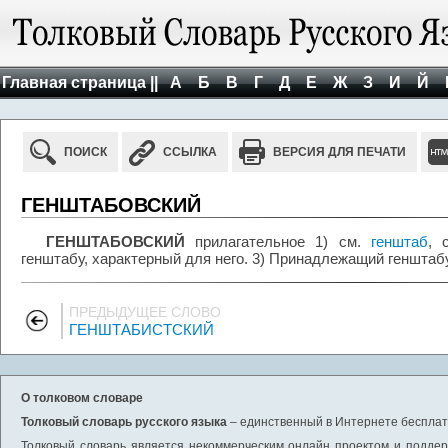
Главная страница ||
А
Б
В
Г
Д
Е
Ж
З
И
Й
ПОИСК
ССЫЛКА
ВЕРСИЯ ДЛЯ ПЕЧАТИ
ГЕНШТАБОВСКИЙ
ГЕНШТАБОВСКИЙ
прилагательное 1) см.
генштаб
, 
генштабу, характерный для него. 3) Принадлежащий генштабу
ПРЕДЫДУЩЕЕ СЛОВО
ГЕНШТАБИСТСКИЙ
О толковом словаре
Толковый словарь русского языка
– единственный в Интернете бесплатн
Толковый словарь является некоммерческим онлайн проектом и поддерж