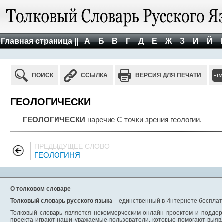
Главная страница ||
А
Б
В
Г
Д
Е
Ж
З
И
Й
ПОИСК
ССЫЛКА
ВЕРСИЯ ДЛЯ ПЕЧАТИ
ГЕОЛОГИЧЕСКИ
ГЕОЛОГИЧЕСКИ
наречие С точки зрения геологии.
ПРЕДЫДУЩЕЕ СЛОВО
ГЕОЛОГИНЯ
О толковом словаре
Толковый словарь русского языка
– единственный в Интернете бесплатн
Толковый словарь является некоммерческим онлайн проектом и поддерж
проекта играют наши уважаемые пользователи, которые помогают выяв