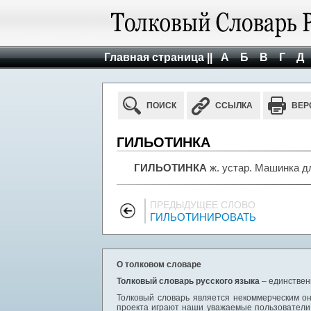
Главная страница ||
А
Б
В
Г
Д
ПОИСК
ССЫЛКА
ВЕР
ГИЛЬОТИНКА
ГИЛЬОТИНКА
ж. устар. Машинка д
ПРЕДЫДУЩЕЕ СЛОВО
ГИЛЬОТИНИРОВАТЬ
О толковом словаре
Толковый словарь русского языка
– единствен
Толковый словарь является некоммерческим он
проекта играют наши уважаемые пользователи,