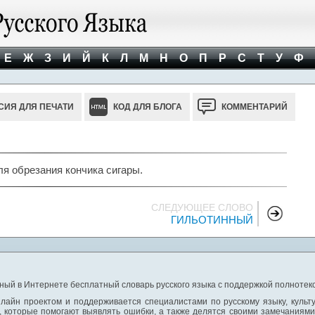
Е
Ж
З
И
Й
К
Л
М
Н
О
П
Р
С
Т
У
Ф
СИЯ ДЛЯ ПЕЧАТИ
КОД ДЛЯ БЛОГА
КОММЕНТАРИЙ
ля обрезания кончика сигары.
СЛЕДУЮЩЕЕ СЛОВО
ГИЛЬОТИННЫЙ
ный в Интернете бесплатный словарь русского языка с поддержкой полнотекс
лайн проектом и поддерживается специалистами по русскому языку, культ
 которые помогают выявлять ошибки, а также делятся своими замечаниям