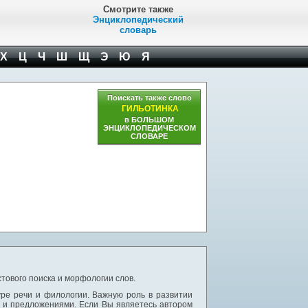
Смотрите также
Энциклопедический
словарь
Х
Ц
Ч
Ш
Щ
Э
Ю
Я
Поискать также слово
ГИЛЬОТИНКА
в БОЛЬШОМ
ЭНЦИКЛОПЕДИЧЕСКОМ
СЛОВАРЕ
тового поиска и морфологии слов.
уре речи и филологии. Важную роль в развитии
и и предложениями. Если Вы являетесь автором