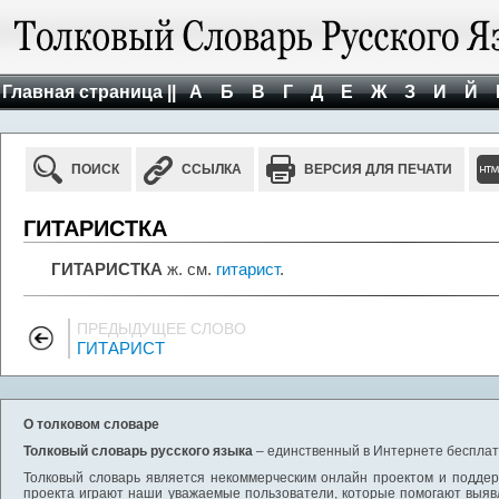
Главная страница ||
А
Б
В
Г
Д
Е
Ж
З
И
Й
ПОИСК
ССЫЛКА
ВЕРСИЯ ДЛЯ ПЕЧАТИ
ГИТАРИСТКА
ГИТАРИСТКА
ж. см.
гитарист
.
ПРЕДЫДУЩЕЕ СЛОВО
ГИТАРИСТ
О толковом словаре
Толковый словарь русского языка
– единственный в Интернете бесплатн
Толковый словарь является некоммерческим онлайн проектом и поддерж
проекта играют наши уважаемые пользователи, которые помогают выяв