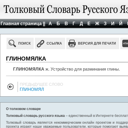
Главная страница ||
А
Б
В
Г
Д
Е
Ж
З
И
Й
ПОИСК
ССЫЛКА
ВЕРСИЯ ДЛЯ ПЕЧАТИ
ГЛИНОМЯЛКА
ГЛИНОМЯЛКА
ж. Устройство для разминания глины.
ПРЕДЫДУЩЕЕ СЛОВО
ГЛИНОМЯЛ
О толковом словаре
Толковый словарь русского языка
– единственный в Интернете бесплатн
Толковый словарь является некоммерческим онлайн проектом и поддерж
проекта играют наши уважаемые пользователи, которые помогают выяв