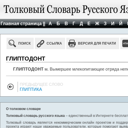
Главная страница ||
А
Б
В
Г
Д
Е
Ж
З
И
Й
ПОИСК
ССЫЛКА
ВЕРСИЯ ДЛЯ ПЕЧАТИ
ГЛИПТОДОНТ
ГЛИПТОДОНТ
м. Вымершее млекопитающее отряда непо
ПРЕДЫДУЩЕЕ СЛОВО
ГЛИПТИКА
О толковом словаре
Толковый словарь русского языка
– единственный в Интернете бесплатн
Толковый словарь является некоммерческим онлайн проектом и поддерж
проекта играют наши уважаемые пользователи, которые помогают выяв