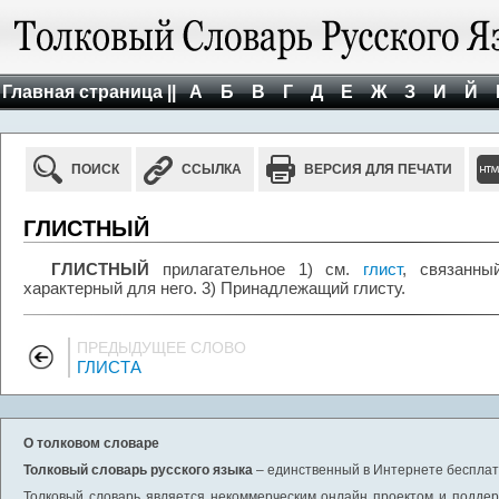
Главная страница ||
А
Б
В
Г
Д
Е
Ж
З
И
Й
ПОИСК
ССЫЛКА
ВЕРСИЯ ДЛЯ ПЕЧАТИ
ГЛИСТНЫЙ
ГЛИСТНЫЙ
прилагательное 1) см.
глист
, связанны
характерный для него. 3) Принадлежащий глисту.
ПРЕДЫДУЩЕЕ СЛОВО
ГЛИСТА
О толковом словаре
Толковый словарь русского языка
– единственный в Интернете бесплатн
Толковый словарь является некоммерческим онлайн проектом и поддерж