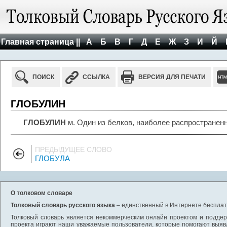
Главная страница ||
А
Б
В
Г
Д
Е
Ж
З
И
Й
ПОИСК
ССЫЛКА
ВЕРСИЯ ДЛЯ ПЕЧАТИ
ГЛОБУЛИН
ГЛОБУЛИН
м. Один из белков, наиболее распространен
ПРЕДЫДУЩЕЕ СЛОВО
ГЛОБУЛА
О толковом словаре
Толковый словарь русского языка
– единственный в Интернете бесплатн
Толковый словарь является некоммерческим онлайн проектом и поддерж
проекта играют наши уважаемые пользователи, которые помогают выяв