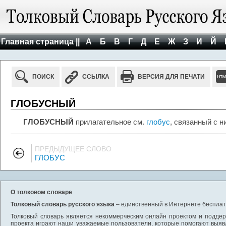
Главная страница ||
А
Б
В
Г
Д
Е
Ж
З
И
Й
ПОИСК
ССЫЛКА
ВЕРСИЯ ДЛЯ ПЕЧАТИ
ГЛОБУСНЫЙ
ГЛОБУСНЫЙ
прилагательное см.
глобус
, связанный с н
ПРЕДЫДУЩЕЕ СЛОВО
ГЛОБУС
О толковом словаре
Толковый словарь русского языка
– единственный в Интернете бесплатн
Толковый словарь является некоммерческим онлайн проектом и поддерж
проекта играют наши уважаемые пользователи, которые помогают выяв