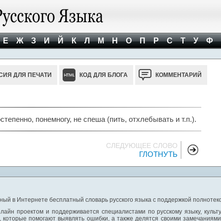
Е
Ж
З
И
Й
К
Л
М
Н
О
П
Р
С
Т
У
Ф
СИЯ ДЛЯ ПЕЧАТИ
КОД ДЛЯ БЛОГА
КОММЕНТАРИЙ
тепенно, понемногу, не спеша (пить, отхлебывать и т.п.).
СЛЕДУЮЩЕЕ СЛОВО
ГЛОТНУТЬ
ный в Интернете бесплатный словарь русского языка с поддержкой полнотекс
лайн проектом и поддерживается специалистами по русскому языку, культ
 которые помогают выявлять ошибки, а также делятся своими замечаниям