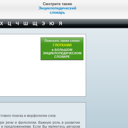
Смотрите также
Энциклопедический
словарь
Х
Ц
Ч
Ш
Щ
Э
Ю
Я
Поискать также слово
ГЛОТКАМИ
в БОЛЬШОМ
ЭНЦИКЛОПЕДИЧЕСКОМ
СЛОВАРЕ
тового поиска и морфологии слов.
уре речи и филологии. Важную роль в развитии
и и предложениями. Если Вы являетесь автором