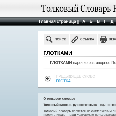
Главная страница ||
А
Б
В
Г
Д
ПОИСК
ССЫЛКА
ВЕР
ГЛОТКАМИ
ГЛОТКАМИ
наречие разговорное Пос
ПРЕДЫДУЩЕЕ СЛОВО
ГЛОТКА
О толковом словаре
Толковый словарь русского языка
– единствен
Толковый словарь является некоммерческим он
проекта играют наши уважаемые пользователи,