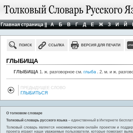
Главная страница ||
А
Б
В
Г
Д
Е
Ж
З
И
Й
ПОИСК
ССЫЛКА
ВЕРСИЯ ДЛЯ ПЕЧАТИ
ГЛЫБИЩА
ГЛЫБИЩА
1. ж. разговорное см.
глыба
. 2. м. и ж. разго
ПРЕДЫДУЩЕЕ СЛОВО
ГЛЫБИТЬСЯ
О толковом словаре
Толковый словарь русского языка
– единственный в Интернете бесплатн
Толковый словарь является некоммерческим онлайн проектом и поддерж
проекта играют наши уважаемые пользователи, которые помогают выяв