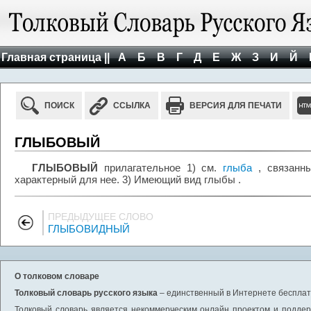
Главная страница ||
А
Б
В
Г
Д
Е
Ж
З
И
Й
ПОИСК
ССЫЛКА
ВЕРСИЯ ДЛЯ ПЕЧАТИ
ГЛЫБОВЫЙ
ГЛЫБОВЫЙ
прилагательное 1) см.
глыба
, связанны
характерный для нее. 3) Имеющий вид глыбы .
ПРЕДЫДУЩЕЕ СЛОВО
ГЛЫБОВИДНЫЙ
О толковом словаре
Толковый словарь русского языка
– единственный в Интернете бесплатн
Толковый словарь является некоммерческим онлайн проектом и поддерж