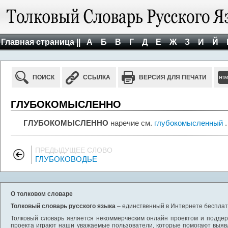
Главная страница ||
А
Б
В
Г
Д
Е
Ж
З
И
Й
ПОИСК
ССЫЛКА
ВЕРСИЯ ДЛЯ ПЕЧАТИ
ГЛУБОКОМЫСЛЕННО
ГЛУБОКОМЫСЛЕННО
наречие см.
глубокомысленный
.
ПРЕДЫДУЩЕЕ СЛОВО
ГЛУБОКОВОДЬЕ
О толковом словаре
Толковый словарь русского языка
– единственный в Интернете бесплатн
Толковый словарь является некоммерческим онлайн проектом и поддерж
проекта играют наши уважаемые пользователи, которые помогают выяв