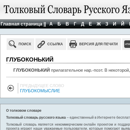
Главная страница ||
А
Б
В
Г
Д
Е
Ж
З
И
Й
ПОИСК
ССЫЛКА
ВЕРСИЯ ДЛЯ ПЕЧАТИ
ГЛУБОКОНЬКИЙ
ГЛУБОКОНЬКИЙ
прилагательное нар.-поэт. В некоторой
ПРЕДЫДУЩЕЕ СЛОВО
ГЛУБОКОМЫСЛИЕ
О толковом словаре
Толковый словарь русского языка
– единственный в Интернете бесплатн
Толковый словарь является некоммерческим онлайн проектом и поддерж
проекта играют наши уважаемые пользователи, которые помогают выяв