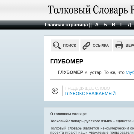
Главная страница ||
А
Б
В
Г
Д
ПОИСК
ССЫЛКА
ВЕР
ГЛУБОМЕР
ГЛУБОМЕР
м. устар. То же, что
глу
ПРЕДЫДУЩЕЕ СЛОВО
ГЛУБОКОУВАЖАЕМЫЙ
О толковом словаре
Толковый словарь русского языка
– единствен
Толковый словарь является некоммерческим он
проекта играют наши уважаемые пользователи,