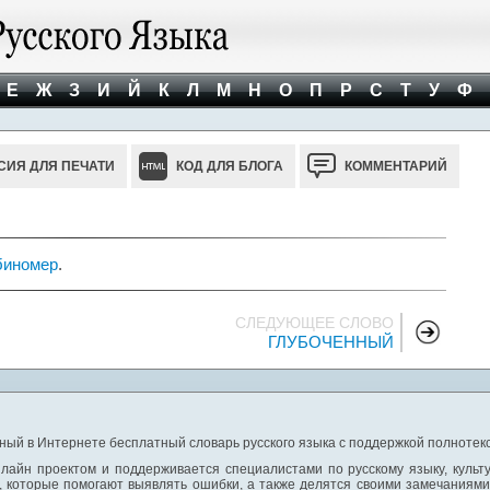
Е
Ж
З
И
Й
К
Л
М
Н
О
П
Р
С
Т
У
Ф
СИЯ ДЛЯ ПЕЧАТИ
КОД ДЛЯ БЛОГА
КОММЕНТАРИЙ
биномер
.
СЛЕДУЮЩЕЕ СЛОВО
ГЛУБОЧЕННЫЙ
ный в Интернете бесплатный словарь русского языка с поддержкой полнотекс
лайн проектом и поддерживается специалистами по русскому языку, культ
 которые помогают выявлять ошибки, а также делятся своими замечаниям