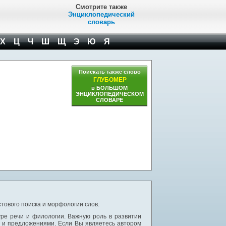
Смотрите также
Энциклопедический
словарь
Х
Ц
Ч
Ш
Щ
Э
Ю
Я
Поискать также слово
ГЛУБОМЕР
в БОЛЬШОМ
ЭНЦИКЛОПЕДИЧЕСКОМ
СЛОВАРЕ
тового поиска и морфологии слов.
уре речи и филологии. Важную роль в развитии
и и предложениями. Если Вы являетесь автором