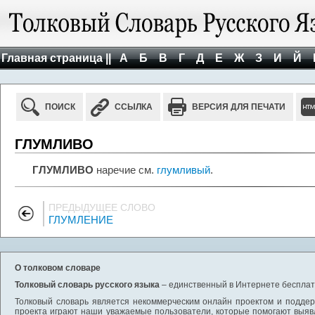
Главная страница ||
А
Б
В
Г
Д
Е
Ж
З
И
Й
ПОИСК
ССЫЛКА
ВЕРСИЯ ДЛЯ ПЕЧАТИ
ГЛУМЛИВО
ГЛУМЛИВО
наречие см.
глумливый
.
ПРЕДЫДУЩЕЕ СЛОВО
ГЛУМЛЕНИЕ
О толковом словаре
Толковый словарь русского языка
– единственный в Интернете бесплатн
Толковый словарь является некоммерческим онлайн проектом и поддерж
проекта играют наши уважаемые пользователи, которые помогают выяв