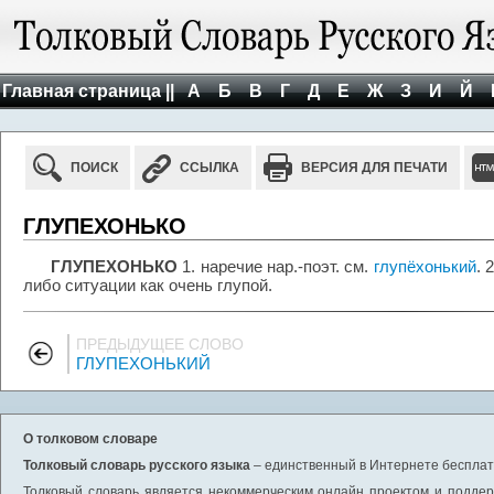
Главная страница ||
А
Б
В
Г
Д
Е
Ж
З
И
Й
ПОИСК
ССЫЛКА
ВЕРСИЯ ДЛЯ ПЕЧАТИ
ГЛУПЕХОНЬКО
ГЛУПЕХОНЬКО
1. наречие нар.-поэт. см.
глупёхонький
. 
либо ситуации как очень глупой.
ПРЕДЫДУЩЕЕ СЛОВО
ГЛУПЕХОНЬКИЙ
О толковом словаре
Толковый словарь русского языка
– единственный в Интернете бесплатн
Толковый словарь является некоммерческим онлайн проектом и поддерж