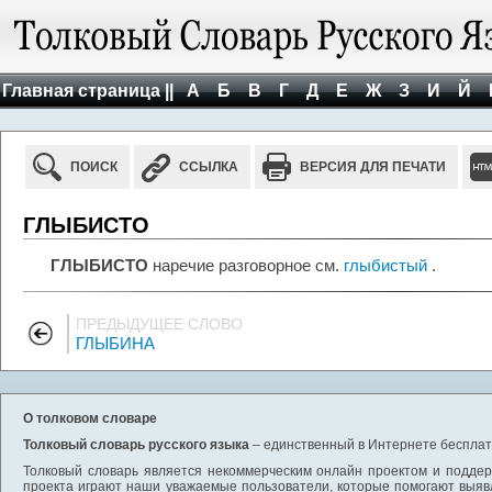
Главная страница ||
А
Б
В
Г
Д
Е
Ж
З
И
Й
ПОИСК
ССЫЛКА
ВЕРСИЯ ДЛЯ ПЕЧАТИ
ГЛЫБИСТО
ГЛЫБИСТО
наречие разговорное см.
глыбистый
.
ПРЕДЫДУЩЕЕ СЛОВО
ГЛЫБИНА
О толковом словаре
Толковый словарь русского языка
– единственный в Интернете бесплатн
Толковый словарь является некоммерческим онлайн проектом и поддерж
проекта играют наши уважаемые пользователи, которые помогают выяв