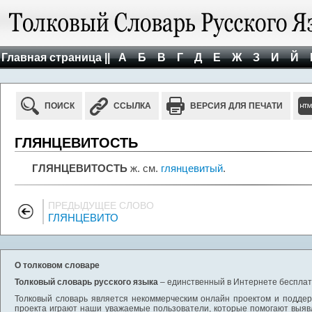
Главная страница ||
А
Б
В
Г
Д
Е
Ж
З
И
Й
ПОИСК
ССЫЛКА
ВЕРСИЯ ДЛЯ ПЕЧАТИ
ГЛЯНЦЕВИТОСТЬ
ГЛЯНЦЕВИТОСТЬ
ж. см.
глянцевитый
.
ПРЕДЫДУЩЕЕ СЛОВО
ГЛЯНЦЕВИТО
О толковом словаре
Толковый словарь русского языка
– единственный в Интернете бесплатн
Толковый словарь является некоммерческим онлайн проектом и поддерж
проекта играют наши уважаемые пользователи, которые помогают выяв