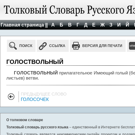
Главная страница ||
А
Б
В
Г
Д
Е
Ж
З
И
Й
ПОИСК
ССЫЛКА
ВЕРСИЯ ДЛЯ ПЕЧАТИ
ГОЛОСТВОЛЬНЫЙ
ГОЛОСТВОЛЬНЫЙ
прилагательное Имеющий голый (без
листьев) ветви.
ПРЕДЫДУЩЕЕ СЛОВО
ГОЛОСОЧЕК
О толковом словаре
Толковый словарь русского языка
– единственный в Интернете бесплатн
Толковый словарь является некоммерческим онлайн проектом и поддерж