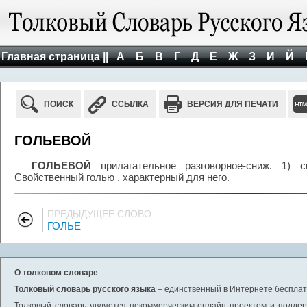
Главная страница ||
А
Б
В
Г
Д
Е
Ж
З
И
Й
ПОИСК
ССЫЛКА
ВЕРСИЯ ДЛЯ ПЕЧАТИ
ГОЛЬЕВОЙ
ГОЛЬЕВОЙ
прилагательное разговорное-сниж. 1) 
Свойственный голью , характерный для него.
ПРЕДЫДУЩЕЕ СЛОВО
ГОЛЬЕ
О толковом словаре
Толковый словарь русского языка
– единственный в Интернете бесплатн
Толковый словарь является некоммерческим онлайн проектом и поддерж