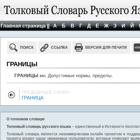
Главная страница ||
А
Б
В
Г
Д
Е
Ж
З
И
Й
ПОИСК
ССЫЛКА
ВЕРСИЯ ДЛЯ ПЕЧАТИ
ГРАНИЦЫ
ГРАНИЦЫ
мн. Допустимые нормы, пределы.
ПРЕДЫДУЩЕЕ СЛОВО
ГРАНИЦА
О толковом словаре
Толковый словарь русского языка
– единственный в Интернете бесплатн
Толковый словарь является некоммерческим онлайн проектом и поддерж
проекта играют наши уважаемые пользователи, которые помогают выяв