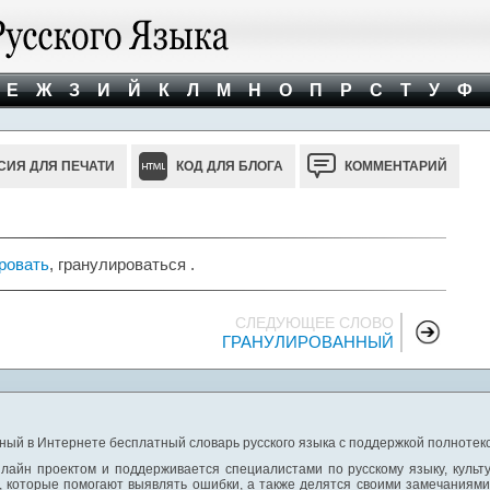
Е
Ж
З
И
Й
К
Л
М
Н
О
П
Р
С
Т
У
Ф
СИЯ ДЛЯ ПЕЧАТИ
КОД ДЛЯ БЛОГА
КОММЕНТАРИЙ
ровать
, гранулироваться .
СЛЕДУЮЩЕЕ СЛОВО
ГРАНУЛИРОВАННЫЙ
ный в Интернете бесплатный словарь русского языка с поддержкой полнотекс
лайн проектом и поддерживается специалистами по русскому языку, культ
 которые помогают выявлять ошибки, а также делятся своими замечаниям