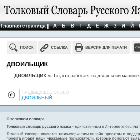
Главная страница ||
А
Б
В
Г
Д
Е
Ж
З
И
Й
ПОИСК
ССЫЛКА
ВЕРСИЯ ДЛЯ ПЕЧАТИ
ДВОИЛЬЩИК
ДВОИЛЬЩИК
м. Тот, кто работает на двоильной машине.
ПРЕДЫДУЩЕЕ СЛОВО
ДВОИЛЬНЫЙ
О толковом словаре
Толковый словарь русского языка
– единственный в Интернете бесплатн
Толковый словарь является некоммерческим онлайн проектом и поддерж
проекта играют наши уважаемые пользователи, которые помогают выяв