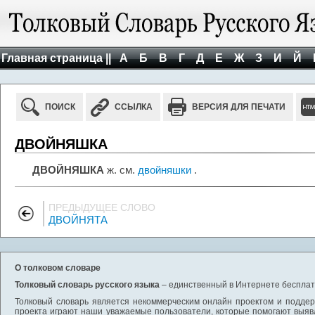
Главная страница ||
А
Б
В
Г
Д
Е
Ж
З
И
Й
ПОИСК
ССЫЛКА
ВЕРСИЯ ДЛЯ ПЕЧАТИ
ДВОЙНЯШКА
ДВОЙНЯШКА
ж. см.
двойняшки
.
ПРЕДЫДУЩЕЕ СЛОВО
ДВОЙНЯТА
О толковом словаре
Толковый словарь русского языка
– единственный в Интернете бесплатн
Толковый словарь является некоммерческим онлайн проектом и поддерж
проекта играют наши уважаемые пользователи, которые помогают выяв