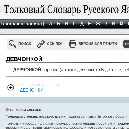
Главная страница ||
А
Б
В
Г
Д
Е
Ж
З
И
Й
ПОИСК
ССЫЛКА
ВЕРСИЯ ДЛЯ ПЕЧАТИ
ДЕВЧОНКОЙ
ДЕВЧОНКОЙ
наречие (а также девчонкою) В детстве, ре
ПРЕДЫДУЩЕЕ СЛОВО
ДЕВЧОНКИН
О толковом словаре
Толковый словарь русского языка
– единственный в Интернете бесплатн
Толковый словарь является некоммерческим онлайн проектом и поддерж
проекта играют наши уважаемые пользователи, которые помогают выяв