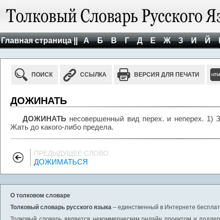
Главная страница ||
А
Б
В
Г
Д
Е
Ж
З
И
Й
ПОИСК
ССЫЛКА
ВЕРСИЯ ДЛЯ ПЕЧАТИ
ДОЖИНАТЬ
ДОЖИНАТЬ
несовершенный вид перех. и неперех. 1) З
Жать до какого-либо предела.
ПРЕДЫДУЩЕЕ СЛОВО
ДОЖИМАТЬСЯ
О толковом словаре
Толковый словарь русского языка
– единственный в Интернете бесплатн
Толковый словарь является некоммерческим онлайн проектом и поддерж