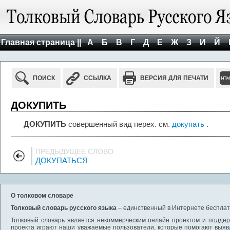
Главная страница ||
А
Б
В
Г
Д
Е
Ж
З
И
Й
ПОИСК
ССЫЛКА
ВЕРСИЯ ДЛЯ ПЕЧАТИ
ДОКУПИТЬ
ДОКУПИТЬ
совершенный вид перех. см.
докупать
.
ПРЕДЫДУЩЕЕ СЛОВО
ДОКУПАТЬСЯ
О толковом словаре
Толковый словарь русского языка
– единственный в Интернете бесплатн
Толковый словарь является некоммерческим онлайн проектом и поддерж
проекта играют наши уважаемые пользователи, которые помогают выяв