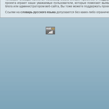
проекта играют наши уважаемые пользователи, которые помогают выяв
блога или администратором веб-сайта, Вы тоже можете поддержать проек
Ссылки на
словарь русского языка
допускаются без каких-либо ограниче