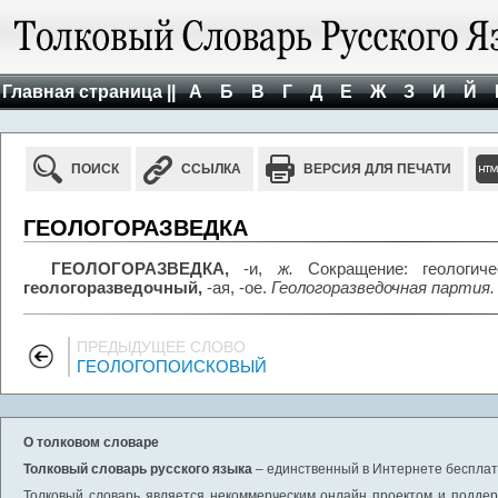
Главная страница ||
А
Б
В
Г
Д
Е
Ж
З
И
Й
ПОИСК
ССЫЛКА
ВЕРСИЯ ДЛЯ ПЕЧАТИ
ГЕОЛОГОРАЗВЕДКА
ГЕОЛОГОРАЗВЕДКА,
-и,
ж.
Сокращение: геологиче
геологоразведочный,
-ая, -ое.
Геологоразведочная партия.
ПРЕДЫДУЩЕЕ СЛОВО
ГЕОЛОГОПОИСКОВЫЙ
О толковом словаре
Толковый словарь русского языка
– единственный в Интернете бесплатн
Толковый словарь является некоммерческим онлайн проектом и поддерж