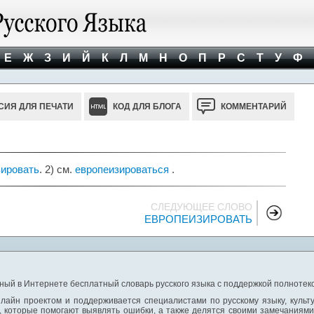
Е
Ж
З
И
Й
К
Л
М
Н
О
П
Р
С
Т
У
Ф
СИЯ ДЛЯ ПЕЧАТИ
КОД ДЛЯ БЛОГА
КОММЕНТАРИЙ
зировать
. 2) см.
европеизироваться
.
СЛЕДУЮЩЕЕ СЛОВО
ЕВРОПЕИЗИРОВАТЬ
ный в Интернете бесплатный словарь русского языка с поддержкой полнотекс
лайн проектом и поддерживается специалистами по русскому языку, культ
 которые помогают выявлять ошибки, а также делятся своими замечаниям