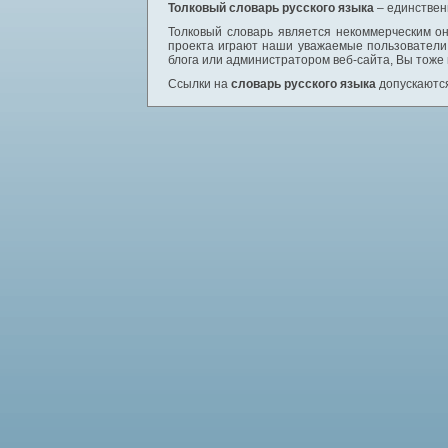
Толковый словарь русского языка
– единствен
Толковый словарь является некоммерческим он
проекта играют наши уважаемые пользователи,
блога или администратором веб-сайта, Вы тоже
Ссылки на
словарь русского языка
допускаются