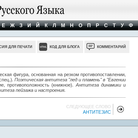
Е
Ж
З
И
Й
К
Л
М
Н
О
П
Р
С
Т
У
Ф
СИЯ ДЛЯ ПЕЧАТИ
КОД ДЛЯ БЛОГА
КОММЕНТАРИЙ
еская фигура, основанная на резком противопоставлении,
спец.).
Поэтическая антитеза "лед и пламень" в "Евгении
ие, противоположность (книжное).
Антитеза динамики и
титеза пейзажа и настроения.
СЛЕДУЮЩЕЕ СЛОВО
АНТИТЕЗИС