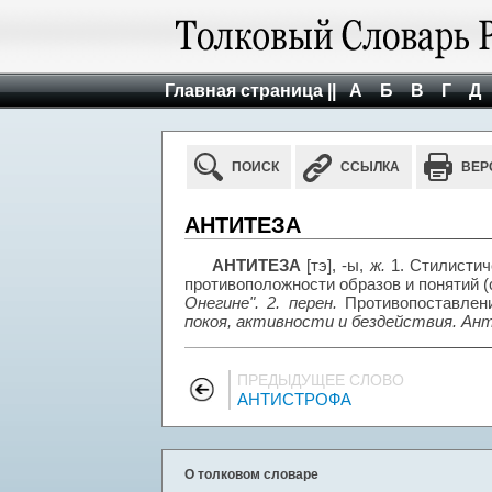
Главная страница ||
А
Б
В
Г
Д
ПОИСК
ССЫЛКА
ВЕР
АНТИТЕЗА
АНТИТЕЗА
[тэ], -ы,
ж.
1. Стилистич
противоположности образов и понятий (
Онегине". 2. перен.
Противопоставлен
покоя, активности и бездействия. Ан
ПРЕДЫДУЩЕЕ СЛОВО
АНТИСТРОФА
О толковом словаре