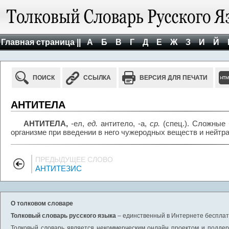
Главная страница ||
А
Б
В
Г
Д
Е
Ж
З
И
Й
ПОИСК
ССЫЛКА
ВЕРСИЯ ДЛЯ ПЕЧАТИ
АНТИТЕЛА
АНТИТЕЛА,
-ел,
ед.
антитело, -а,
ср.
(спец.). Сложные
организме при введении в него чужеродных веществ и нейтр
ПРЕДЫДУЩЕЕ СЛОВО
АНТИТЕЗИС
О толковом словаре
Толковый словарь русского языка
– единственный в Интернете бесплатн
Толковый словарь является некоммерческим онлайн проектом и поддерж